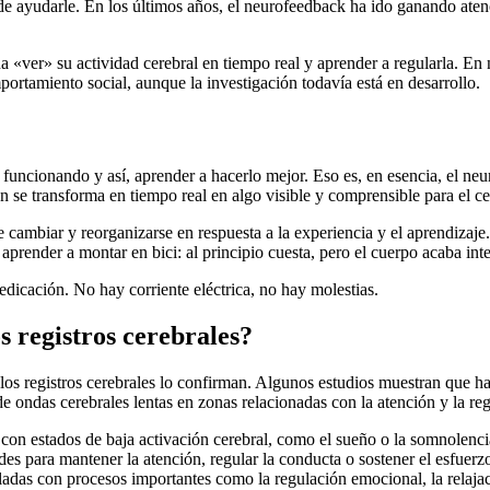
e ayudarle. En los últimos años, el neurofeedback ha ido ganando atenc
 «ver» su actividad cerebral en tiempo real y aprender a regularla. En
ortamiento social, aunque la investigación todavía está en desarrollo.
 funcionando y así, aprender a hacerlo mejor. Eso es, en esencia, el ne
ón se transforma en tiempo real en algo visible y comprensible para el 
e cambiar y reorganizarse en respuesta a la experiencia y el aprendizaje
ender a montar en bici: al principio cuesta, pero el cuerpo acaba inter
dicación. No hay corriente eléctrica, no hay molestias.
s registros cerebrales?
los registros cerebrales lo confirman. Algunos estudios muestran que h
 ondas cerebrales lentas en zonas relacionadas con la atención y la re
con estados de baja activación cerebral, como el sueño o la somnolenci
des para mantener la atención, regular la conducta o sostener el esfuerz
ladas con procesos importantes como la regulación emocional, la relajaci