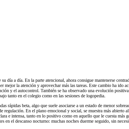
e su día a día. En la parte atencional, ahora consigue mantenerse cent
r mejor la atención y aprovechar más las tareas. Este cambio ha ido a
ención y el autocontrol. También se ha observado una evolución positiv
bajo tanto en el colegio como en las sesiones de logopedia.
as rápidas beta, algo que suele asociarse a un estado de menor sobreac
 regulación. En el plano emocional y social, se muestra más abierto 
ara e intensa, tanto en lo positivo como en aquello que le cuesta más g
es en el descanso nocturno: muchas noches duerme seguido, sin necesid