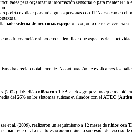
dificultades para organizar la información sensorial o para mantener u
orno.
Esto podría explicar por qué algunas personas con TEA destacan en el pr
ontextual.
l llamado
sistema de neuronas espejo
, un conjunto de redes cerebrales 
 como intervención: si podemos identificar qué aspectos de la actividad
ismo ha crecido notablemente. A continuación, te explicamos los halla
cz (2002). Dividió a
niños con TEA
en dos grupos: uno que recibió en
media del 26% en los síntomas autistas evaluados con el
ATEC (Autism 
jzer et al. (2009), realizaron un seguimiento a 12 meses de
niños con 
al se mantuvieron. Los autores proponen que la supresión del exceso d