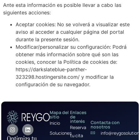
Ante esta información es posible llevar a cabo las
siguientes acciones:
Aceptar cookies: No se volverá a visualizar este
aviso al acceder a cualquier página del portal
durante la presente sesión.
Modificar/personalizar su configuración: Podrá
obtener más información sobre qué son las
cookies, conocer la Política de cookies de:
https://darkslateblue-panther-
323298.hostingersite.com/ y modificar la
configuración de su navegador.
Mapa del
Enlaces
sitio
de
interés
Contacta con
Inicio
nosotros
Reserva
Soluciones
info@reygosolutio
tu cita
Optimiza tu